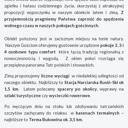
zgiełku i hałasu codziennego życia, skorzystaj z atrakcyjnej
propozycji wypoczynku w naszym obiekcie latem i zimą.
Z
przyjemnością pragniemy Państwa zaprosić do spędzenia
wolnego czasu w naszych pokojach gościnnych.
Obiekt położony jest w zacisznym miejscu na łonie natury.
Naszym Gościom oferujemy gustownie urządzone
pokoje 2, 3 i
4 osobowe typu comfort
które łączą tradycję regionalną z
nowoczesnością i wygodą. Z okien pokoi rozciąga się
przepiękna panorama Tatr polskich i słowackich.
Zimą proponujemy
liczne wyciągi
w niedalekiej odległości od
naszego obiektu. Najbliższy to
Stacja Narciarska Rusiń-Ski ok
1,5 km
. Latem polecamy
spacery po okolicy
, wyprawy na
szlaki turystyczne
czy
wycieczki rowerowe
.
Po męczącym dniu na stoku lub zdobywaniu tatrzańskich
szczytów zachęcamy do relaksu w
basenach termalnych
–
najbliższe to
Terma Bukowina ok. 3,5 km
.