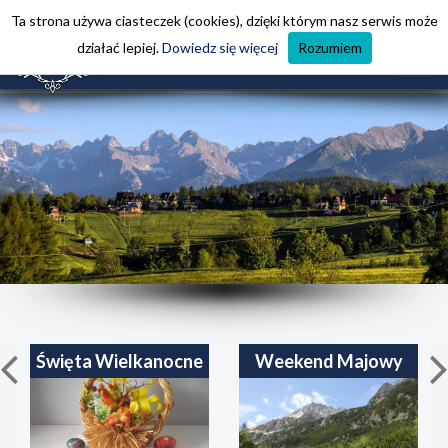
U Janiny - noclegi w Bukowinie Tatrzańskiej
Ta strona używa ciasteczek (cookies), dzięki którym nasz serwis może
działać lepiej.
Dowiedz się więcej
Rozumiem
Święta Wielkanocne
Weekend Majowy