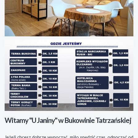
Witamy "U Janiny" w Bukowinie Tatrzańskiej
Jeżeli chcesz dobrze wypocząć, miło spędzić czas, odpocząć od