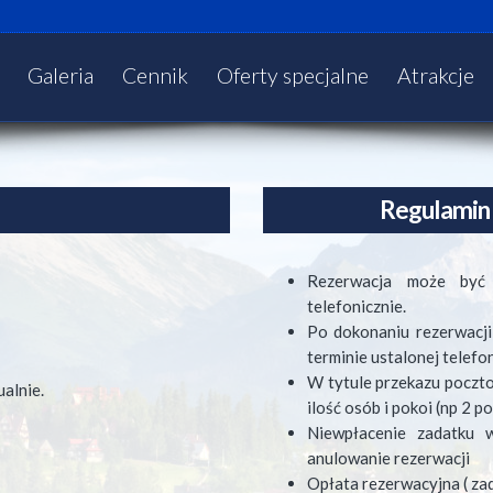
Galeria
Cennik
Oferty specjalne
Atrakcje
Regulamin 
Rezerwacja może być 
telefonicznie.
Po dokonaniu rezerwacji
terminie ustalonej telefon
W tytule przekazu poczt
ualnie.
ilość osób i pokoi (np 2
Niewpłacenie zadatku 
anulowanie rezerwacji
Opłata rezerwacyjna ( zad