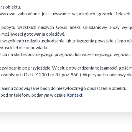
rz obiektu.
żarowe zabronione jest używanie w pokojach grzałek, żelazek 
pobytu wszstkich naszych Gości aneks śniadaniowy służy wyłąc
a możliwości gotowania obiadów).
 wszelkiego rodzaju uszkodzenia lub zniszczenia powstałe z jego wi
właściciel nie odpowiada.
cia na skutek późniejszego przyjazdu lub wcześniejszego wyjazdu ni
zwłocznie po przyjeździe. W celu potwierdzenia tożsamości, gość m
h osobistych Dz.U. Z 2001 nr 87 poz. 960.). W przypadku odmowy o
laminu zobowiązane będą do niezwłocznego opuszczenia obiektu.
pod nr telefonu podanym w dziale
Kontakt
.