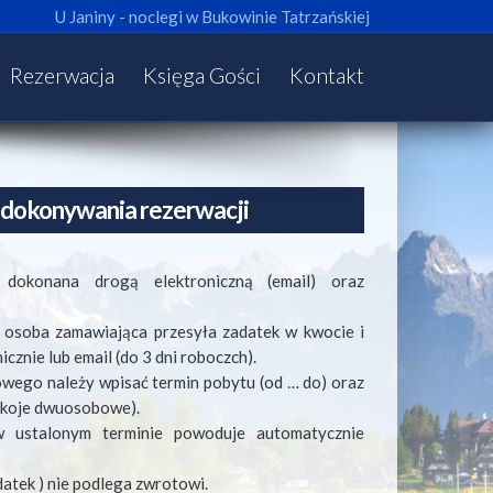
U Janiny - noclegi w Bukowinie Tatrzańskiej
Rezerwacja
Księga Gości
Kontakt
dokonywania rezerwacji
dokonana drogą elektroniczną (email) oraz
 osoba zamawiająca przesyła zadatek w kwocie i
icznie lub email (do 3 dni roboczch).
owego należy wpisać termin pobytu (od … do) oraz
 pokoje dwuosobowe).
w ustalonym terminie powoduje automatycznie
atek ) nie podlega zwrotowi.