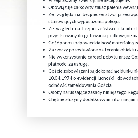
Przepraszamy zwierząt nie akceptujemy.
Obowiązuje całkowity zakaz palenia wewnąt
Ze względu na bezpieczeństwo przeciwpo
stanowiących wyposażenia pokoju.
Ze względu na bezpieczeństwo i komfort 
przystsowany do gotowania poiłkow (nie m
Gość ponosi odpowiedzialność materialną za
Za rzeczy pozostawione na terenie obiektu 
Nie wykorzystanie całości pobytu przez Goś
płatności za usługę.
Goście zobowiązani są dokonać meldunku nie
10.04.1974 o ewidencji ludności i dowodac
odmówić zameldowania Gościa.
Osoby naruszające zasady niniejszego Regu
Chętnie służymy dodatkowymi informacjami 