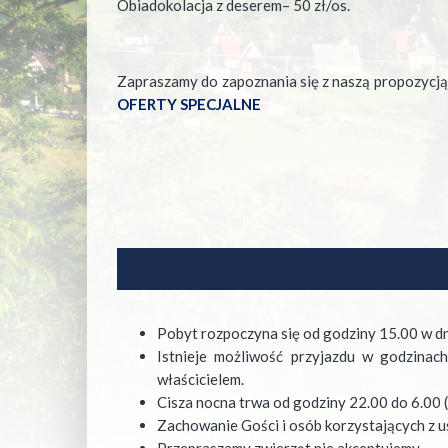
Obiadokolacja z deserem– 50 zł/os.
Zapraszamy do zapoznania się z naszą propozycj
OFERTY SPECJALNE
Pobyt rozpoczyna się od godziny 15.00 w dn
Istnieje możliwość przyjazdu w godzinac
właścicielem.
Cisza nocna trwa od godziny 22.00 do 6.00 ( 
Zachowanie Gości i osób korzystających z u