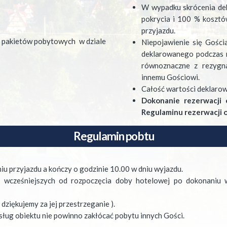
W wypadku skrócenia de
pokrycia i 100 % kosztów
przyjazdu.
ą pakietów pobytowych w dziale
Niepojawienie się Gośc
deklarowanego podczas r
równoznaczne z rezygna
innemu Gościowi.
Całość wartości deklarow
Dokonanie rezerwacji 
Regulaminu rezerwacji 
Regulamin pobtu
iu przyjazdu a kończy o godzinie 10.00 w dniu wyjazdu.
h wcześniejszych od rozpoczęcia doby hotelowej po dokonaniu wc
dziękujemy za jej przestrzeganie ).
sług obiektu nie powinno zakłócać pobytu innych Gości.